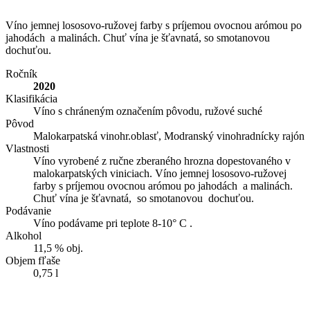
Víno jemnej lososovo-ružovej farby s príjemou ovocnou arómou po
jahodách a malinách. Chuť vína je šťavnatá, so smotanovou
dochuťou.
Ročník
2020
Klasifikácia
Víno s chráneným označením pôvodu, ružové suché
Pôvod
Malokarpatská vinohr.oblasť, Modranský vinohradnícky rajón
Vlastnosti
Víno vyrobené z ručne zberaného hrozna dopestovaného v
malokarpatských viniciach. Víno jemnej lososovo-ružovej
farby s príjemou ovocnou arómou po jahodách a malinách.
Chuť vína je šťavnatá, so smotanovou dochuťou.
Podávanie
Víno podávame pri teplote 8-10° C .
Alkohol
11,5 % obj.
Objem fľaše
0,75 l