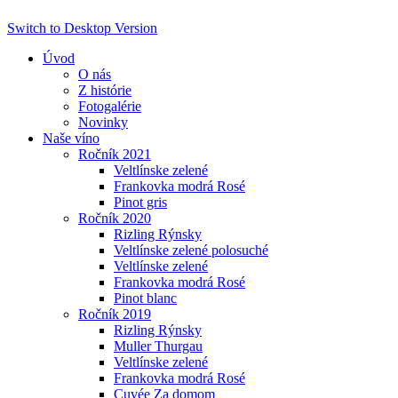
Switch to Desktop Version
Úvod
O nás
Z histórie
Fotogalérie
Novinky
Naše víno
Ročník 2021
Veltlínske zelené
Frankovka modrá Rosé
Pinot gris
Ročník 2020
Rizling Rýnsky
Veltlínske zelené polosuché
Veltlínske zelené
Frankovka modrá Rosé
Pinot blanc
Ročník 2019
Rizling Rýnsky
Muller Thurgau
Veltlínske zelené
Frankovka modrá Rosé
Cuvée Za domom