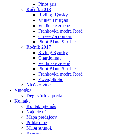
Pinot gris
Ročník 2018
Rizling Rýnsky
Muller Thurgau
Veltlínske zelené
Frankovka modrá Rosé
Cuvée Za domom
Pinot Blanc Sur Lie
Ročník 2017
Rizling Rýnsky
Chardonnay
Veltlínske zelené
Pinot Blanc Sur Lie
Frankovka modrá Rosé
Zweigeltrebe
Niečo o víne
Vinotéka
Degustácie a predaj
Kontakt
Kontaktujte nás
Nájdete nás
Mapa predajcov
Prihlásenie
Mapa stránok
Bannery