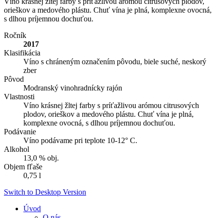
Víno krásnej žltej farby s príťažlivou arómou citrusových plodov,
orieškov a medového plástu. Chuť vína je plná, komplexne ovocná,
s dlhou príjemnou dochuťou.
Ročník
2017
Klasifikácia
Víno s chráneným označením pôvodu, biele suché, neskorý
zber
Pôvod
Modranský vinohradnícky rajón
Vlastnosti
Víno krásnej žltej farby s príťažlivou arómou citrusových
plodov, orieškov a medového plástu. Chuť vína je plná,
komplexne ovocná, s dlhou príjemnou dochuťou.
Podávanie
Víno podávame pri teplote 10-12° C.
Alkohol
13,0 % obj.
Objem fľaše
0,75 l
Switch to Desktop Version
Úvod
O nás