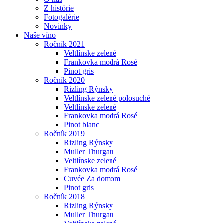
Z histórie
Fotogalérie
Novinky
Naše víno
Ročník 2021
Veltlínske zelené
Frankovka modrá Rosé
Pinot gris
Ročník 2020
Rizling Rýnsky
Veltlínske zelené polosuché
Veltlínske zelené
Frankovka modrá Rosé
Pinot blanc
Ročník 2019
Rizling Rýnsky
Muller Thurgau
Veltlínske zelené
Frankovka modrá Rosé
Cuvée Za domom
Pinot gris
Ročník 2018
Rizling Rýnsky
Muller Thurgau