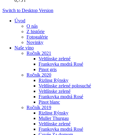
0,75 l
Switch to Desktop Version
Úvod
O nás
Z histórie
Fotogalérie
Novinky
Naše víno
Ročník 2021
Veltlínske zelené
Frankovka modrá Rosé
Pinot gris
Ročník 2020
Rizling Rýnsky
Veltlínske zelené polosuché
Veltlínske zelené
Frankovka modrá Rosé
Pinot blanc
Ročník 2019
Rizling Rýnsky
Muller Thurgau
Veltlínske zelené
Frankovka modrá Rosé
Cuvée Za domom