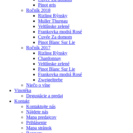
Pinot gris
Ročník 2018
Rizling Rýnsky
Muller Thurgau
Veltlínske zelené
Frankovka modrá Rosé
Cuvée Za domom
Pinot Blanc Sur Lie
Ročník 2017
Rizling Rýnsky
Chardonnay
Veltlínske zelené
Pinot Blanc Sur Lie
Frankovka modrá Rosé
Zweigeltrebe
Niečo o víne
Vinotéka
Degustácie a predaj
Kontakt
Kontaktujte nás
Nájdete nás
Mapa predajcov
Prihlásenie
Mapa stránok