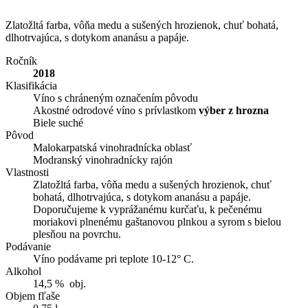
Zlatožltá farba, vôňa medu a sušených hrozienok, chuť bohatá,
dlhotrvajúca, s dotykom ananásu a papáje.
Ročník
2018
Klasifikácia
Víno s chráneným označením pôvodu
Akostné odrodové víno s prívlastkom
výber z hrozna
Biele suché
Pôvod
Malokarpatská vinohradnícka oblasť
Modranský vinohradnícky rajón
Vlastnosti
Zlatožltá farba, vôňa medu a sušených hrozienok, chuť
bohatá, dlhotrvajúca, s dotykom ananásu a papáje.
Doporučujeme k vyprážanému kurčaťu, k pečenému
moriakovi plnenému gaštanovou plnkou a syrom s bielou
plesňou na povrchu.
Podávanie
Víno podávame pri teplote 10-12° C.
Alkohol
14,5 % obj.
Objem fľaše